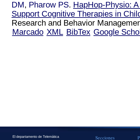
DM
,
Pharow PS
.
HapHop-Physio: A
Support Cognitive Therapies in Chil
Research and Behavior Management
Marcado
XML
BibTex
Google Scho
Secciones
P
El departamento de Telemática