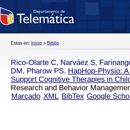
Estas en:
Inicio
»
Biblio
Rico-Olarte C
,
Narváez S
,
Farinang
DM
,
Pharow PS
.
HapHop-Physio: A
Support Cognitive Therapies in Chil
Research and Behavior Management
Marcado
XML
BibTex
Google Scho