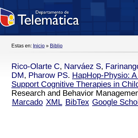
Estas en:
Inicio
»
Biblio
Rico-Olarte C
,
Narváez S
,
Farinang
DM
,
Pharow PS
.
HapHop-Physio: A
Support Cognitive Therapies in Chil
Research and Behavior Management
Marcado
XML
BibTex
Google Scho