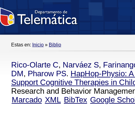
Estas en:
Inicio
»
Biblio
Rico-Olarte C
,
Narváez S
,
Farinang
DM
,
Pharow PS
.
HapHop-Physio: A
Support Cognitive Therapies in Chil
Research and Behavior Management
Marcado
XML
BibTex
Google Scho