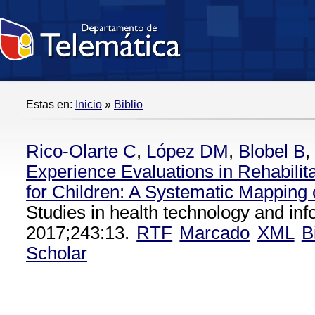
Estas en:
Inicio
»
Biblio
Rico-Olarte C
,
López DM
,
Blobel B
,
Experience Evaluations in Rehabili
for Children: A Systematic Mapping o
Studies in health technology and inf
2017;243:13.
RTF
Marcado
XML
B
Scholar