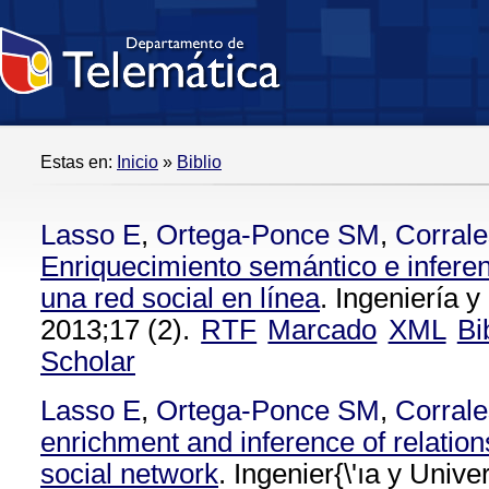
Estas en:
Inicio
»
Biblio
Lasso E
,
Ortega-Ponce SM
,
Corral
Enriquecimiento semántico e inferen
una red social en línea
. Ingeniería y
2013;17 (2).
RTF
Marcado
XML
Bi
Scholar
Lasso E
,
Ortega-Ponce SM
,
Corral
enrichment and inference of relation
social network
. Ingenier{\'ıa y Univ