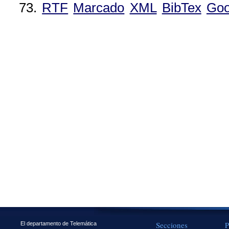
73.
RTF
Marcado
XML
BibTex
Goo
Secciones
P
El departamento de Telemática