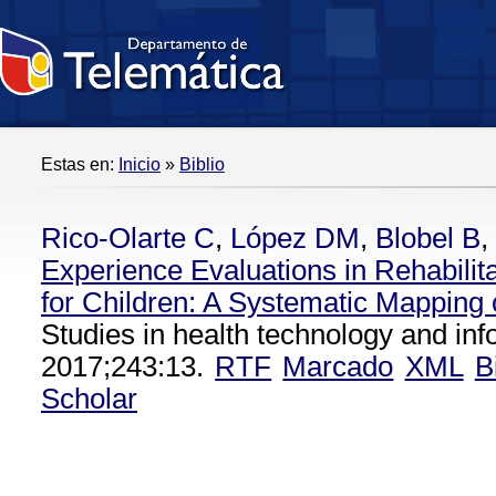
Estas en:
Inicio
»
Biblio
Rico-Olarte C
,
López DM
,
Blobel B
,
Experience Evaluations in Rehabili
for Children: A Systematic Mapping o
Studies in health technology and inf
2017;243:13.
RTF
Marcado
XML
B
Scholar