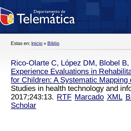
Estas en:
Inicio
»
Biblio
Rico-Olarte C
,
López DM
,
Blobel B
,
Experience Evaluations in Rehabili
for Children: A Systematic Mapping o
Studies in health technology and inf
2017;243:13.
RTF
Marcado
XML
B
Scholar