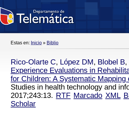
Estas en:
Inicio
»
Biblio
Rico-Olarte C
,
López DM
,
Blobel B
,
Experience Evaluations in Rehabili
for Children: A Systematic Mapping o
Studies in health technology and inf
2017;243:13.
RTF
Marcado
XML
B
Scholar