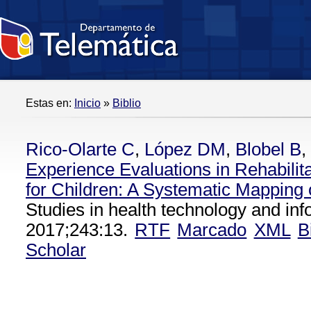
Estas en:
Inicio
»
Biblio
Rico-Olarte C
,
López DM
,
Blobel B
,
Experience Evaluations in Rehabili
for Children: A Systematic Mapping o
Studies in health technology and inf
2017;243:13.
RTF
Marcado
XML
B
Scholar