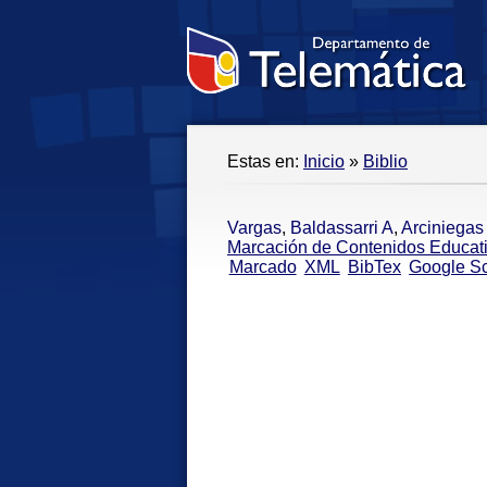
Estas en:
Inicio
»
Biblio
Vargas
,
Baldassarri A
,
Arciniegas
Marcación de Contenidos Educati
Marcado
XML
BibTex
Google Sc