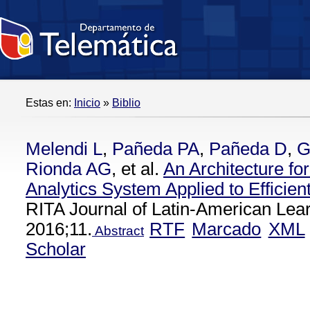
Estas en:
Inicio
»
Biblio
Melendi L
,
Pañeda PA
,
Pañeda D
,
G
Rionda AG
, et al.
An Architecture fo
Analytics System Applied to Efficien
RITA Journal of Latin-American Lear
2016;11.
RTF
Marcado
XML
Abstract
Scholar