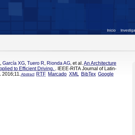
Inicio
Investig
,
García XG
,
Tuero R
,
Rionda AG
, et al.
An Architecture
plied to Efficient Driving.
. IEEE-RITA Journal of Latin-
. 2016;11.
RTF
Marcado
XML
BibTex
Google
Abstract