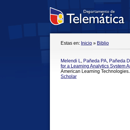
Estas en:
Inicio
»
Biblio
Melendi L
,
Pañeda PA
,
Pañeda D
for a Learning Analytics System Ap
American Learning Technologies.
Scholar