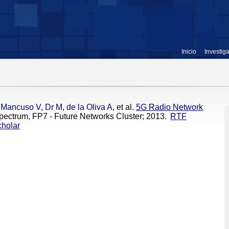
Inicio
Investig
,
Mancuso V
,
Dr M
,
de la Oliva A
, et al.
5G Radio Network
pectrum, FP7 - Future Networks Cluster; 2013.
RTF
holar