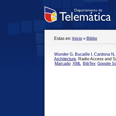
Estas en:
Inicio
»
Biblio
Wunder G
,
Bucaille I
,
Cardona N
Architecture
. Radio Access and S
Marcado
XML
BibTex
Google Sc