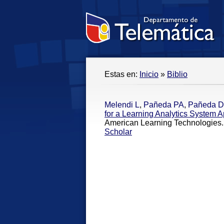
Estas en:
Inicio
»
Biblio
Melendi L
,
Pañeda PA
,
Pañeda D
for a Learning Analytics System Ap
American Learning Technologies.
Scholar