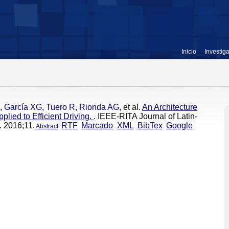
Inicio
Investig
,
García XG
,
Tuero R
,
Rionda AG
, et al.
An Architecture
plied to Efficient Driving.
. IEEE-RITA Journal of Latin-
. 2016;11.
RTF
Marcado
XML
BibTex
Google
Abstract