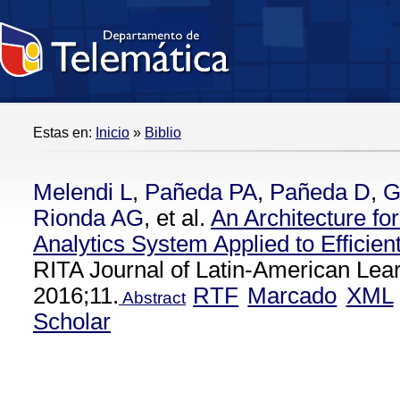
Estas en:
Inicio
»
Biblio
Melendi L
,
Pañeda PA
,
Pañeda D
,
G
Rionda AG
, et al.
An Architecture fo
Analytics System Applied to Efficien
RITA Journal of Latin-American Lear
2016;11.
RTF
Marcado
XML
Abstract
Scholar