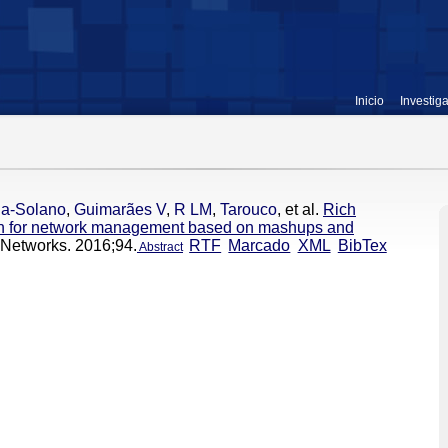
Inicio
Investig
da-Solano
,
Guimarães V
,
R LM
,
Tarouco
, et al.
Rich
h for network management based on mashups and
Networks. 2016;94.
RTF
Marcado
XML
BibTex
Abstract