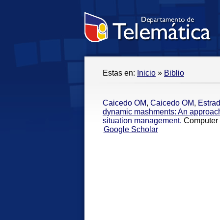
Estas en:
Inicio
»
Biblio
Caicedo OM
,
Caicedo OM
,
Estra
dynamic mashments: An approac
situation management.
Computer 
Google Scholar