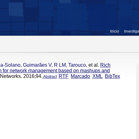
Inicio
Investig
da-Solano
,
Guimarães V
,
R LM
,
Tarouco
, et al.
Rich
h for network management based on mashups and
Networks. 2016;94.
RTF
Marcado
XML
BibTex
Abstract