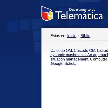
Estas en:
Inicio
»
Biblio
Caicedo OM
,
Caicedo OM
,
Estra
dynamic mashments: An approac
situation management.
Computer 
Google Scholar