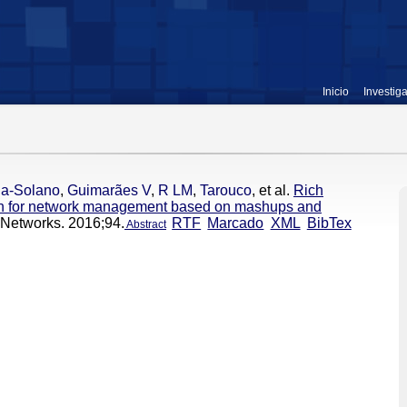
Inicio
Investig
da-Solano
,
Guimarães V
,
R LM
,
Tarouco
, et al.
Rich
h for network management based on mashups and
Networks. 2016;94.
RTF
Marcado
XML
BibTex
Abstract