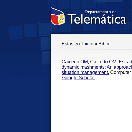
Estas en:
Inicio
»
Biblio
Caicedo OM
,
Caicedo OM
,
Estra
dynamic mashments: An approac
situation management.
Computer 
Google Scholar