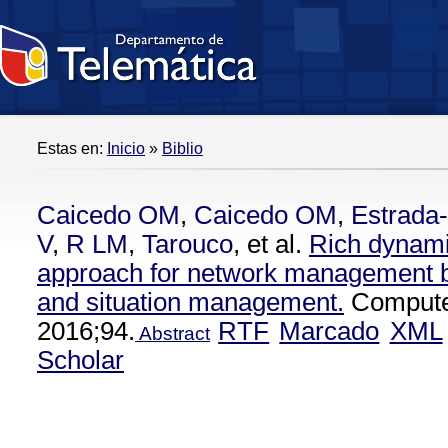
Estas en:
Inicio
»
Biblio
Caicedo OM
,
Caicedo OM
,
Estrada
V
,
R LM
,
Tarouco
, et al.
Rich dynam
approach for network management
and situation management.
Compute
2016;94.
RTF
Marcado
XML
Abstract
Scholar