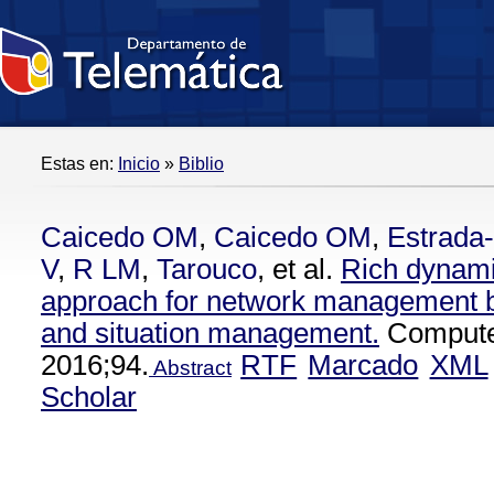
Estas en:
Inicio
»
Biblio
Caicedo OM
,
Caicedo OM
,
Estrada
V
,
R LM
,
Tarouco
, et al.
Rich dynam
approach for network management
and situation management.
Compute
2016;94.
RTF
Marcado
XML
Abstract
Scholar