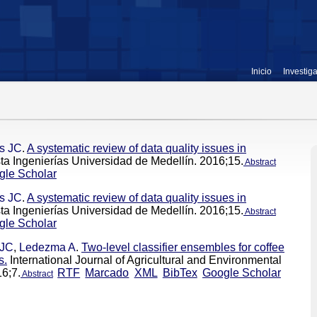
Inicio
Investig
es JC
.
A systematic review of data quality issues in
sta Ingenierías Universidad de Medellín. 2016;15.
Abstract
gle Scholar
es JC
.
A systematic review of data quality issues in
sta Ingenierías Universidad de Medellín. 2016;15.
Abstract
gle Scholar
 JC
,
Ledezma A
.
Two-level classifier ensembles for coffee
s.
International Journal of Agricultural and Environmental
16;7.
RTF
Marcado
XML
BibTex
Google Scholar
Abstract