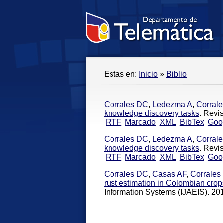
Estas en:
Inicio
»
Biblio
Corrales DC
,
Ledezma A
,
Corral
knowledge discovery tasks
. Revi
RTF
Marcado
XML
BibTex
Goo
Corrales DC
,
Ledezma A
,
Corral
knowledge discovery tasks
. Revi
RTF
Marcado
XML
BibTex
Goo
Corrales DC
,
Casas AF
,
Corrales
rust estimation in Colombian crop
Information Systems (IJAEIS). 20