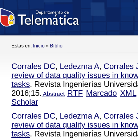
Estas en:
Inicio
»
Biblio
Corrales DC
,
Ledezma A
,
Corrales
review of data quality issues in kno
tasks
. Revista Ingenierías Universi
2016;15.
RTF
Marcado
XML
Abstract
Scholar
Corrales DC
,
Ledezma A
,
Corrales
review of data quality issues in kno
tasks
. Revista Ingenierías Universi