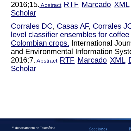
2016;15.
RTF
Marcado
XML
Abstract
Scholar
Corrales DC
,
Casas AF
,
Corrales J
level classifier ensembles for coffee
Colombian crops.
International Journ
and Environmental Information Syst
2016;7.
RTF
Marcado
XML
Abstract
Scholar
Secciones
P
El departamento de Telemática