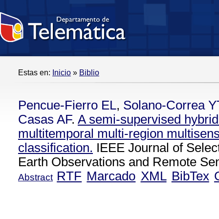
Estas en:
Inicio
»
Biblio
Pencue-Fierro EL
,
Solano-Correa Y
Casas AF
.
A semi-supervised hybrid
multitemporal multi-region multisens
classification.
IEEE Journal of Select
Earth Observations and Remote Sens
RTF
Marcado
XML
BibTex
Abstract