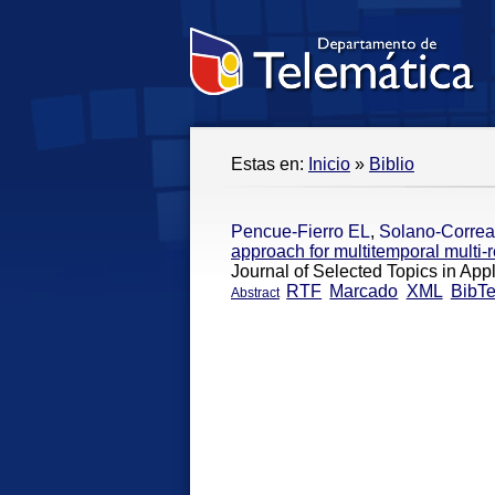
Estas en:
Inicio
»
Biblio
Pencue-Fierro EL
,
Solano-Correa
approach for multitemporal multi-r
Journal of Selected Topics in Ap
RTF
Marcado
XML
BibT
Abstract