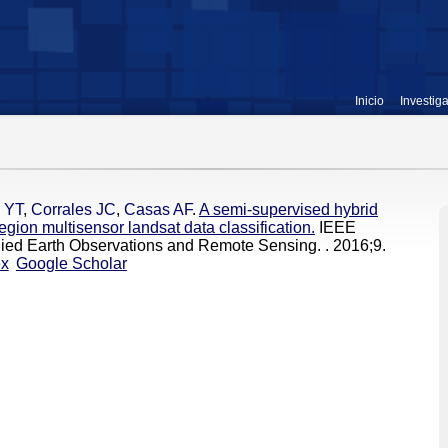
Inicio
Investig
 YT
,
Corrales JC
,
Casas AF
.
A semi-supervised hybrid
egion multisensor landsat data classification.
IEEE
plied Earth Observations and Remote Sensing. . 2016;9.
ex
Google Scholar