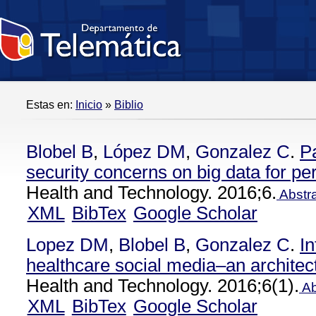
Estas en:
Inicio
»
Biblio
Blobel B
,
López DM
,
Gonzalez C
.
Pa
security concerns on big data for pe
Health and Technology. 2016;6.
Abstr
XML
BibTex
Google Scholar
Lopez DM
,
Blobel B
,
Gonzalez C
.
In
healthcare social media–an architec
Health and Technology. 2016;6(1).
Ab
XML
BibTex
Google Scholar