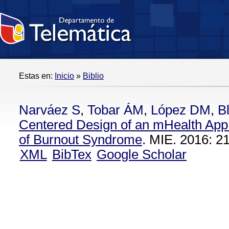
Estas en:
Inicio
»
Biblio
Narváez S
,
Tobar ÁM
,
López DM
,
B
Centered Design of an mHealth App 
of Burnout Syndrome
. MIE. 2016: 2
XML
BibTex
Google Scholar