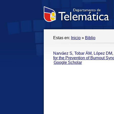
Estas en:
Inicio
»
Biblio
Narváez S
,
Tobar ÁM
,
López DM
for the Prevention of Burnout Sy
Google Scholar