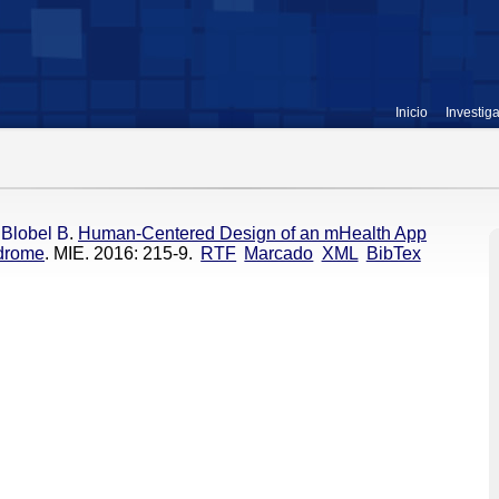
Inicio
Investig
,
Blobel B
.
Human-Centered Design of an mHealth App
ndrome
. MIE. 2016: 215-9.
RTF
Marcado
XML
BibTex