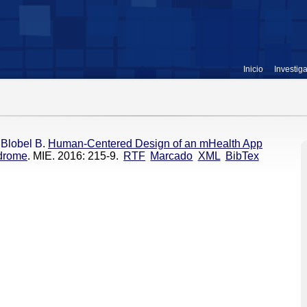
Inicio
Investig
,
Blobel B
.
Human-Centered Design of an mHealth App
ndrome
. MIE. 2016: 215-9.
RTF
Marcado
XML
BibTex