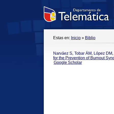
Estas en:
Inicio
»
Biblio
Narváez S
,
Tobar ÁM
,
López DM
for the Prevention of Burnout Sy
Google Scholar