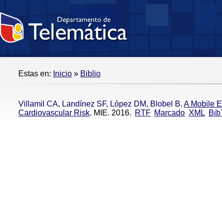
Estas en:
Inicio
»
Biblio
Villamil CA
,
Landínez SF
,
López DM
,
Blobel B
.
A Mobile E
Cardiovascular Risk
. MIE. 2016.
RTF
Marcado
XML
Bib