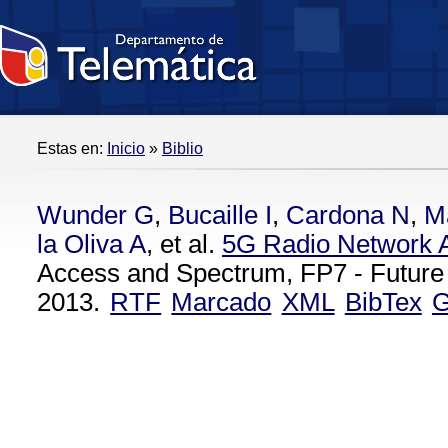
Estas en:
Inicio
»
Biblio
Wunder G
,
Bucaille I
,
Cardona N
,
M
la Oliva A
, et al.
5G Radio Network A
Access and Spectrum, FP7 - Future
2013.
RTF
Marcado
XML
BibTex
G