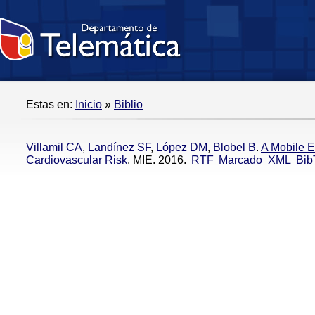
Estas en:
Inicio
»
Biblio
Villamil CA
,
Landínez SF
,
López DM
,
Blobel B
.
A Mobile E
Cardiovascular Risk
. MIE. 2016.
RTF
Marcado
XML
Bib