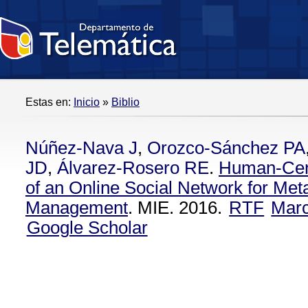
Estas en:
Inicio
»
Biblio
Núñez-Nava J
,
Orozco-Sánchez PA
JD
,
Álvarez-Rosero RE
.
Human-Cen
of an Online Social Network for Me
Management
. MIE. 2016.
RTF
Mar
Google Scholar