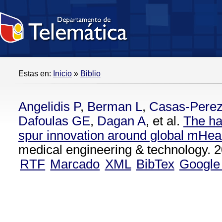
Estas en:
Inicio
»
Biblio
Angelidis P
,
Berman L
,
Casas-Pere
Dafoulas GE
,
Dagan A
, et al.
The ha
spur innovation around global mHea
medical engineering & technology. 2
RTF
Marcado
XML
BibTex
Google