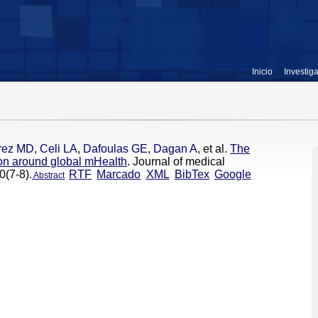
Inicio
Investig
rez MD
,
Celi LA
,
Dafoulas GE
,
Dagan A
, et al.
The
on around global mHealth
. Journal of medical
0(7-8).
RTF
Marcado
XML
BibTex
Google
Abstract