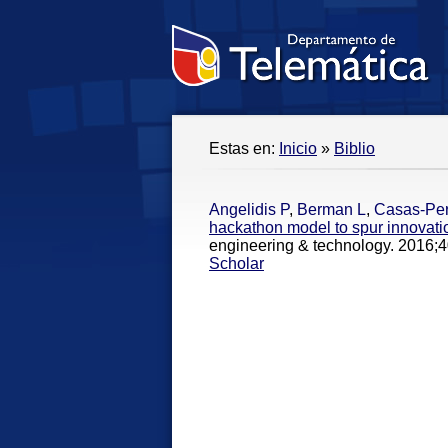
Estas en:
Inicio
»
Biblio
Angelidis P
,
Berman L
,
Casas-Pe
hackathon model to spur innovati
engineering & technology. 2016;4
Scholar