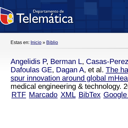
Estas en:
Inicio
»
Biblio
Angelidis P
,
Berman L
,
Casas-Pere
Dafoulas GE
,
Dagan A
, et al.
The ha
spur innovation around global mHea
medical engineering & technology. 2
RTF
Marcado
XML
BibTex
Google