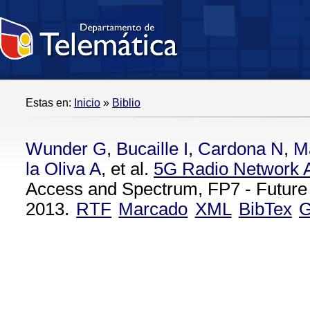
Estas en:
Inicio
»
Biblio
Wunder G
,
Bucaille I
,
Cardona N
,
M
la Oliva A
, et al.
5G Radio Network A
Access and Spectrum, FP7 - Future
2013.
RTF
Marcado
XML
BibTex
G