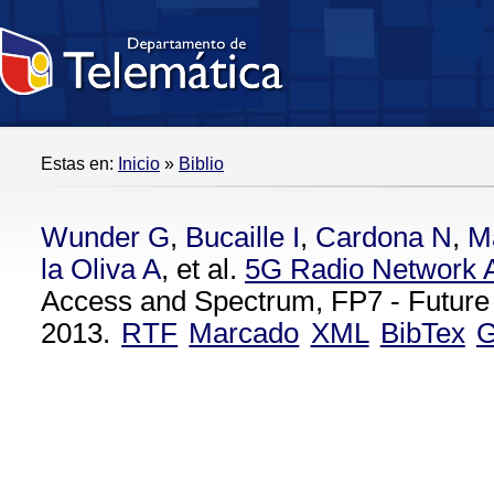
Estas en:
Inicio
»
Biblio
Wunder G
,
Bucaille I
,
Cardona N
,
M
la Oliva A
, et al.
5G Radio Network A
Access and Spectrum, FP7 - Future
2013.
RTF
Marcado
XML
BibTex
G