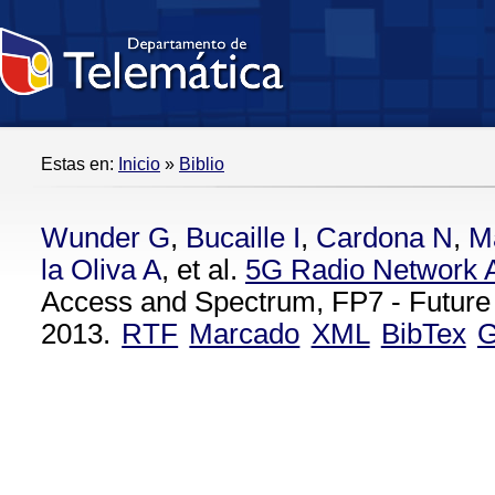
Estas en:
Inicio
»
Biblio
Wunder G
,
Bucaille I
,
Cardona N
,
M
la Oliva A
, et al.
5G Radio Network A
Access and Spectrum, FP7 - Future
2013.
RTF
Marcado
XML
BibTex
G