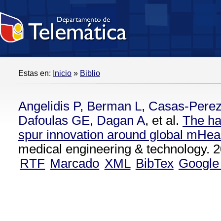
Estas en:
Inicio
»
Biblio
Angelidis P
,
Berman L
,
Casas-Pere
Dafoulas GE
,
Dagan A
, et al.
The ha
spur innovation around global mHea
medical engineering & technology. 2
RTF
Marcado
XML
BibTex
Google