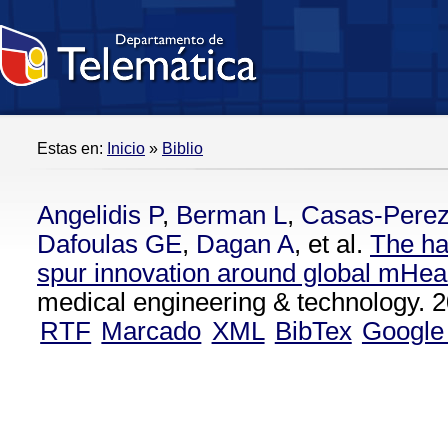
Estas en:
Inicio
»
Biblio
Angelidis P
,
Berman L
,
Casas-Pere
Dafoulas GE
,
Dagan A
, et al.
The ha
spur innovation around global mHea
medical engineering & technology. 2
RTF
Marcado
XML
BibTex
Google