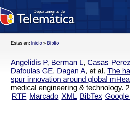
Estas en:
Inicio
»
Biblio
Angelidis P
,
Berman L
,
Casas-Pere
Dafoulas GE
,
Dagan A
, et al.
The ha
spur innovation around global mHea
medical engineering & technology. 2
RTF
Marcado
XML
BibTex
Google