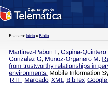
Estas en:
Inicio
»
Biblio
Martinez-Pabon F
,
Ospina-Quintero
Gonzalez G
,
Munoz-Organero M
.
R
from trustworthy relationships in pe
environments.
Mobile Information S
RTF
Marcado
XML
BibTex
Google