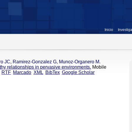
Inicio
Investig
ro JC
,
Ramirez-Gonzalez G
,
Munoz-Organero M
.
y relationships in pervasive environments.
Mobile
RTF
Marcado
XML
BibTex
Google Scholar