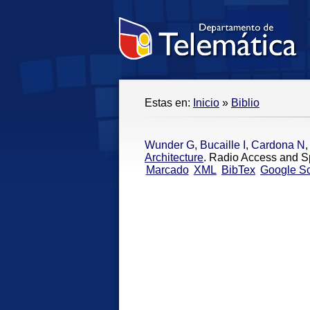
Estas en:
Inicio
»
Biblio
Wunder G
,
Bucaille I
,
Cardona N
Architecture
. Radio Access and S
Marcado
XML
BibTex
Google Sc