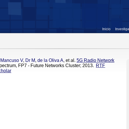
Inicio
Investig
,
Mancuso V
,
Dr M
,
de la Oliva A
, et al.
5G Radio Network
pectrum, FP7 - Future Networks Cluster; 2013.
RTF
holar