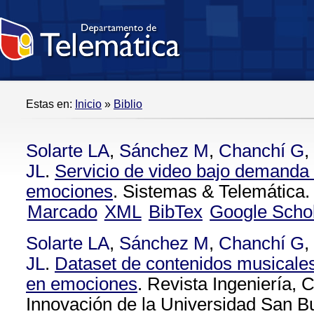
Estas en:
Inicio
»
Biblio
Solarte LA
,
Sánchez M
,
Chanchí G
,
JL
.
Servicio de video bajo demanda
emociones
. Sistemas & Telemática.
Marcado
XML
BibTex
Google Scho
Solarte LA
,
Sánchez M
,
Chanchí G
,
JL
.
Dataset de contenidos musicale
en emociones
. Revista Ingeniería, 
Innovación de la Universidad San B