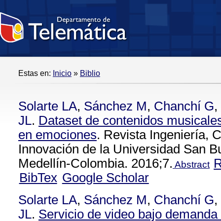
Estas en:
Inicio
»
Biblio
Solarte LA
,
Sánchez M
,
Chanchí G
,
JL
.
Dataset de contenidos musicale
en emociones
. Revista Ingeniería, 
Innovación de la Universidad San B
Medellín-Colombia. 2016;7.
Abstract
BibTex
Google Scholar
Solarte LA
,
Sánchez M
,
Chanchí G
,
JL
.
Servicio de video bajo demanda