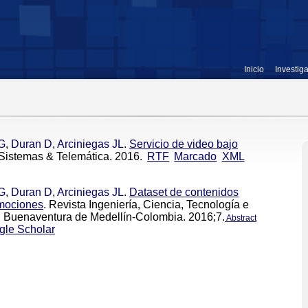
Inicio
Investig
G
,
Duran D
,
Arciniegas JL
.
Servicio de video bajo
 Sistemas & Telemática. 2016.
RTF
Marcado
XML
G
,
Duran D
,
Arciniegas JL
.
Dataset de contenidos
emociones
. Revista Ingeniería, Ciencia, Tecnología e
n Buenaventura de Medellín-Colombia. 2016;7.
Abstract
gle Scholar