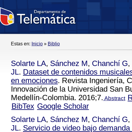
Estas en:
Inicio
»
Biblio
Solarte LA
,
Sánchez M
,
Chanchí G
,
JL
.
Dataset de contenidos musicale
en emociones
. Revista Ingeniería, 
Innovación de la Universidad San B
Medellín-Colombia. 2016;7.
Abstract
BibTex
Google Scholar
Solarte LA
,
Sánchez M
,
Chanchí G
,
JL
.
Servicio de video bajo demanda