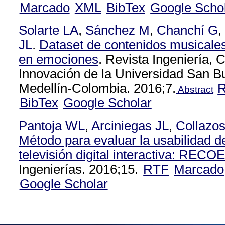
Marcado
XML
BibTex
Google Scho
Solarte LA
,
Sánchez M
,
Chanchí G
,
JL
.
Dataset de contenidos musicale
en emociones
. Revista Ingeniería, 
Innovación de la Universidad San B
Medellín-Colombia. 2016;7.
Abstract
BibTex
Google Scholar
Pantoja WL
,
Arciniegas JL
,
Collazo
Método para evaluar la usabilidad d
televisión digital interactiva: REC
Ingenierías. 2016;15.
RTF
Marcado
Google Scholar