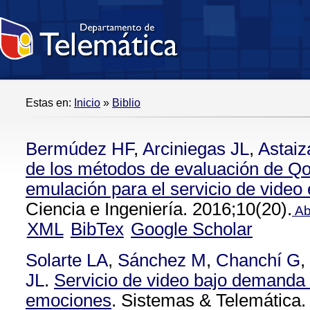
Estas en:
Inicio
»
Biblio
Bermúdez HF
,
Arciniegas JL
,
Astaiz
de los métodos de evaluación de Qo
emulación para el servicio de video
Ciencia e Ingeniería. 2016;10(20).
Ab
XML
BibTex
Google Scholar
Solarte LA
,
Sánchez M
,
Chanchí G
,
JL
.
Servicio de video bajo demanda
emociones
. Sistemas & Telemática.